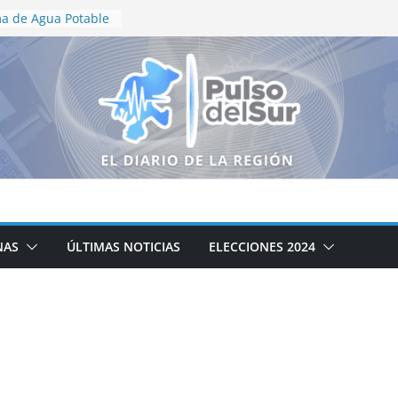
a de Agua Potable
s de
 atención a la red
jos de
 la calle Adolfo
n Tabasco
ncia
 de relaciones
tre México y Perú
conquista oro para
uegos
s y del Caribe
NAS
ÚLTIMAS NOTICIAS
ELECCIONES 2024
de verano “Manitas
Centro de Justicia
s