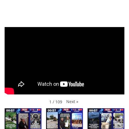
Next
»
1
/
109