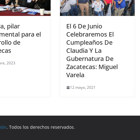
a, pilar
El 6 De Junio
mental para el
Celebraremos El
ollo de
Cumpleaños De
ecas
Claudia Y La
Gubernatura De
bre, 2023
Zacatecas: Miguel
Varela
12 mayo, 2021
gión
. Todos los derechos reservados.