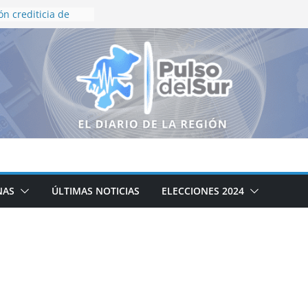
ón crediticia de
 y HR Ratings
eza en finanzas
rno de Zacatecas
queda Generalizada
resnillo
ierno de Zacatecas
iclaje integral de
o institucional en
inflación de 3.12%
a presidenta
NAS
ÚLTIMAS NOTICIAS
ELECCIONES 2024
amente al
e ayudar a
xismo