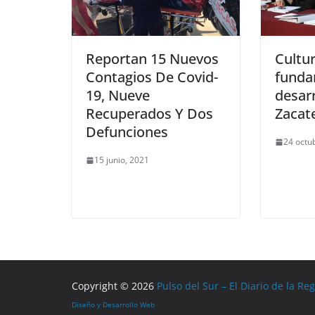
Reportan 15 Nuevos
Cultur
Contagios De Covid-
funda
19, Nueve
desarr
Recuperados Y Dos
Zacat
Defunciones
24 octu
15 junio, 2021
Copyright © 2026
Pulso del Sur – El Diario de la Re
Diseño y Desarrollo Web
por LoQueQuierasYA.com