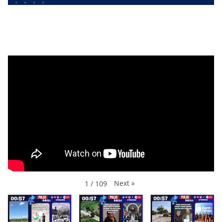
Next
»
1
/
109