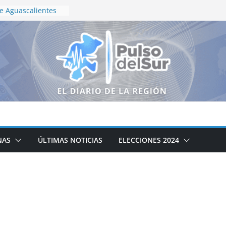
de Aguascalientes
edallas en
ional
tación con
ico en el callejón
olco
llo deja 16
abatidos y un tigre
gurado en
rno de Zacatecas
 para Niñas, Niños
NAS
ÚLTIMAS NOTICIAS
ELECCIONES 2024
as recorren el
neguillas en
lización en vida