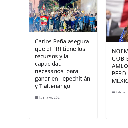
Carlos Peña asegura
que el PRI tiene los
NOEM
recursos y la
GOBI
capacidad
AMLO
necesarios, para
PERD
ganar en Tepechitlán
MÉXI
y Tlaltenango.
2 dicie
15 mayo, 2024