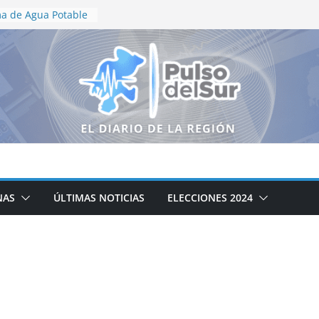
a de Agua Potable
s de
 atención a la red
jos de
 la calle Adolfo
n Tabasco
ncia
 de relaciones
tre México y Perú
conquista oro para
uegos
s y del Caribe
NAS
ÚLTIMAS NOTICIAS
ELECCIONES 2024
de verano “Manitas
Centro de Justicia
s