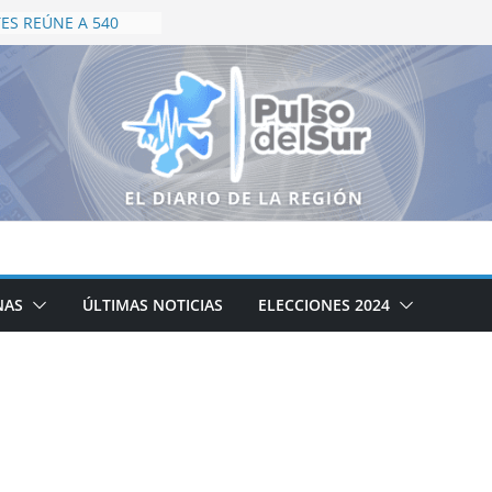
ES REÚNE A 540
 EN CAMPEONATO
NTERNACIONAL
E, INSPIRA Y
 COPA NARANJA
S CAMPEONES EN
DE LA PALMA
RO PARA TARJETA
ASCALIENTES;
PAGARÁN 50% EN
ÚBLICO
BE SER UNO DE LOS
INOS TURÍSTICOS
NAS
ÚLTIMAS NOTICIAS
ELECCIONES 2024
ISES MEJÍA HARO
APACITACIÓN DE
STICOS EN
TES