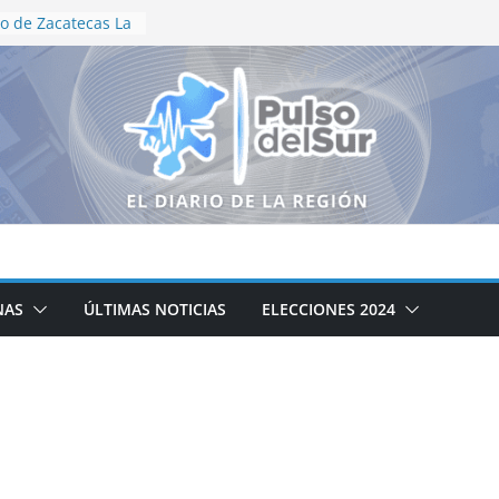
o de Zacatecas La
tración
 Motociclismo
niversario
s recorren el
neguillas en
ización en vida
e Aguascalientes
dallas en
onal
ductores
logo para
ampo zacatecano
NAS
ÚLTIMAS NOTICIAS
ELECCIONES 2024
ción de la cocina
cipal DIF