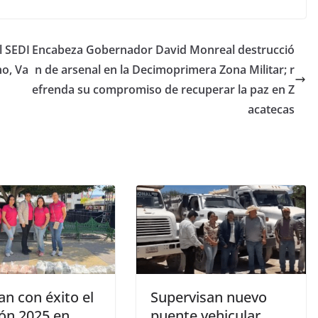
l SEDI
Encabeza Gobernador David Monreal destrucció
o, Va
n de arsenal en la Decimoprimera Zona Militar; r
efrenda su compromiso de recuperar la paz en Z
acatecas
an con éxito el
Supervisan nuevo
ón 2025 en
puente vehicular