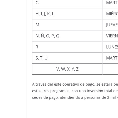
G
MAR
H, I, J, K, L
MIÉ
M
JUE
N, Ñ, O, P, Q
VIE
R
LUN
S, T, U
MAR
V, W, X, Y, Z
A través del este operativo de pago, se estará 
estos tres programas, con una inversión total de
sedes de pago, atendiendo a personas de 2 mil 4