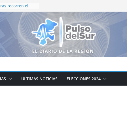
as recorren el
neguillas en
lización en vida
ca de 40 pasajeros
esagüe en el
litano
tación con
ico en el callejón
olco
llo deja 16
abatidos y un tigre
gurado en
NAS
ÚLTIMAS NOTICIAS
ELECCIONES 2024
rno de Zacatecas
 para Niñas, Niños