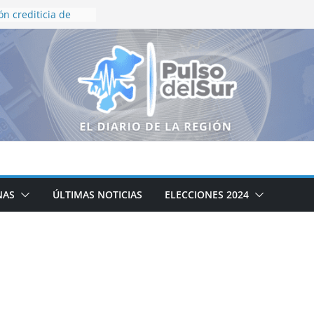
ón crediticia de
 y HR Ratings
eza en finanzas
rno de Zacatecas
queda Generalizada
resnillo
ierno de Zacatecas
iclaje integral de
o institucional en
inflación de 3.12%
a presidenta
NAS
ÚLTIMAS NOTICIAS
ELECCIONES 2024
amente al
e ayudar a
xismo