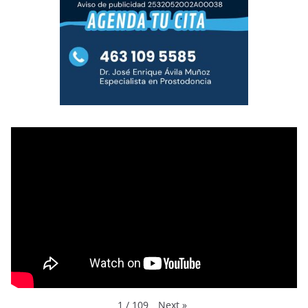
Next
»
1
/
109