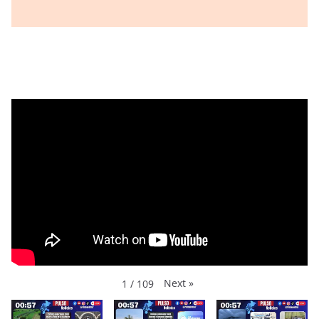
Next
»
1
/
109