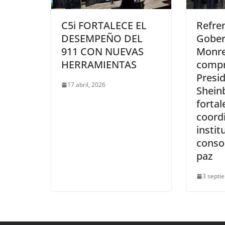
C5i FORTALECE EL
Refre
DESEMPEÑO DEL
Gober
911 CON NUEVAS
Monre
HERRAMIENTAS
compr
Presi
17 abril, 2026
Shein
fortal
coord
instit
consol
paz
3 septi