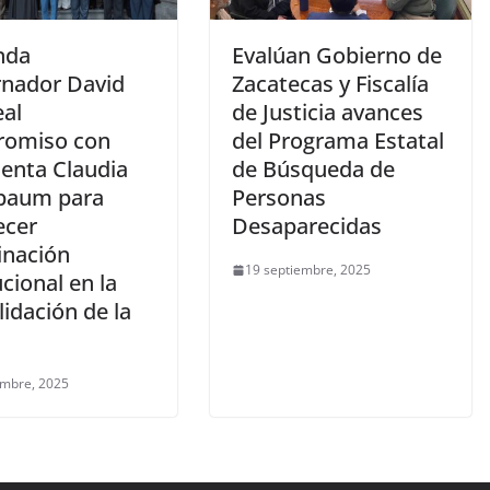
nda
Evalúan Gobierno de
nador David
Zacatecas y Fiscalía
al
de Justicia avances
omiso con
del Programa Estatal
denta Claudia
de Búsqueda de
baum para
Personas
ecer
Desaparecidas
inación
19 septiembre, 2025
ucional en la
idación de la
embre, 2025