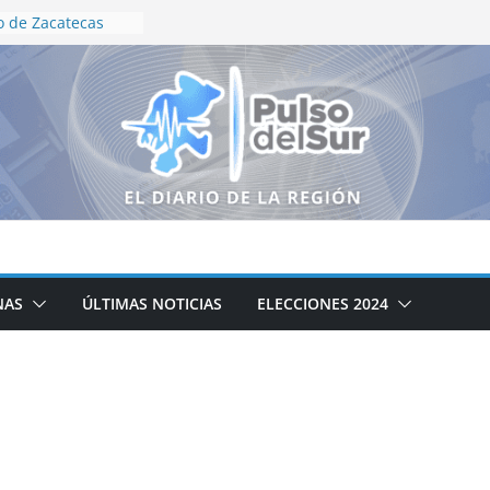
 de Zacatecas
so de conformación
otriz
ecialistas trazan
ara el campo
de Zacatecas
queda de personas
nciarios
nación en
uridad para Feria
illo
HACIA UN
NAS
ÚLTIMAS NOTICIAS
ELECCIONES 2024
E SALUD: ULISES