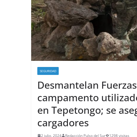
SEGURIDAD
Desmantelan Fuerzas
campamento utilizado
en Tepetongo; se ase
cargadores
2 julio, 2024
Redacción Pulso del Sur
1298 visitas