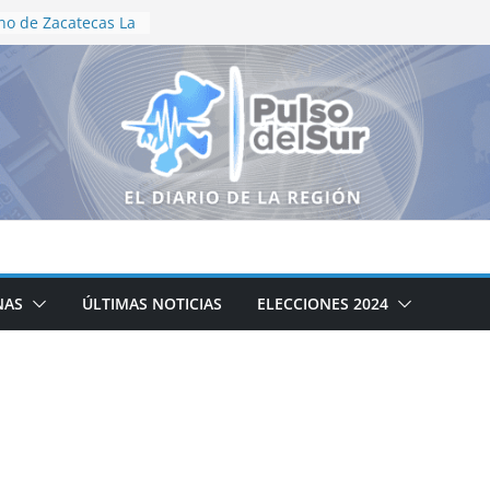
no de Zacatecas La
tración
e Motociclismo
aniversario
as recorren el
neguillas en
lización en vida
de Aguascalientes
edallas en
ional
oductores
álogo para
campo zacatecano
NAS
ÚLTIMAS NOTICIAS
ELECCIONES 2024
ación de la cocina
icipal DIF