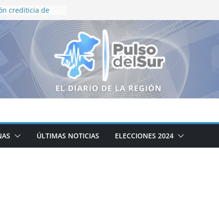
ón crediticia de
 y HR Ratings
eza en finanzas
rno de Zacatecas
queda Generalizada
resnillo
ierno de Zacatecas
iclaje integral de
o institucional en
inflación de 3.12%
a presidenta
NAS
ÚLTIMAS NOTICIAS
ELECCIONES 2024
amente al
e ayudar a
xismo