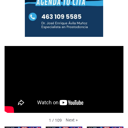
Next
»
1
/
109