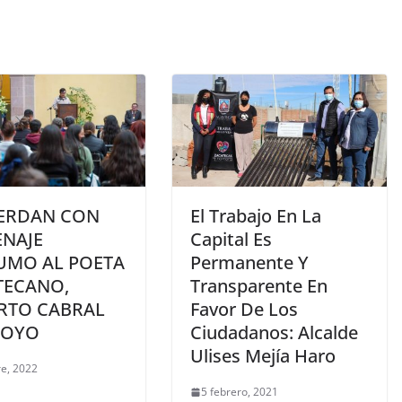
ERDAN CON
El Trabajo En La
NAJE
Capital Es
UMO AL POETA
Permanente Y
TECANO,
Transparente En
RTO CABRAL
Favor De Los
HOYO
Ciudadanos: Alcalde
Ulises Mejía Haro
re, 2022
5 febrero, 2021