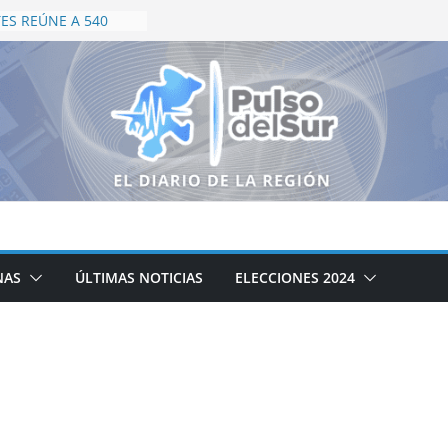
ES REÚNE A 540
 EN CAMPEONATO
NTERNACIONAL
E, INSPIRA Y
 COPA NARANJA
S CAMPEONES EN
DE LA PALMA
RO PARA TARJETA
ASCALIENTES;
PAGARÁN 50% EN
ÚBLICO
BE SER UNO DE LOS
INOS TURÍSTICOS
NAS
ÚLTIMAS NOTICIAS
ELECCIONES 2024
ISES MEJÍA HARO
APACITACIÓN DE
STICOS EN
TES