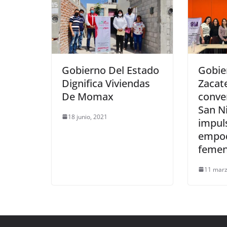
Gobierno Del Estado
Gobie
Dignifica Viviendas
Zacat
De Momax
conve
San N
18 junio, 2021
impuls
empo
femen
11 marz