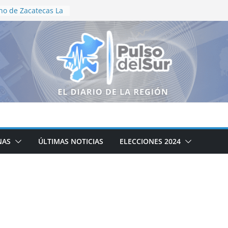
no de Zacatecas La
tración
e Motociclismo
aniversario
as recorren el
neguillas en
lización en vida
de Aguascalientes
edallas en
ional
oductores
álogo para
campo zacatecano
NAS
ÚLTIMAS NOTICIAS
ELECCIONES 2024
ación de la cocina
icipal DIF