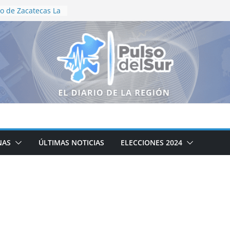
o de Zacatecas La
tración
 Motociclismo
niversario
s recorren el
neguillas en
ización en vida
e Aguascalientes
dallas en
onal
ductores
logo para
ampo zacatecano
NAS
ÚLTIMAS NOTICIAS
ELECCIONES 2024
ción de la cocina
cipal DIF