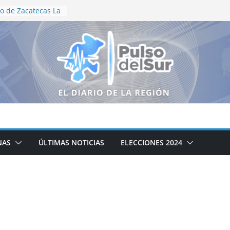
o de Zacatecas La
tración
 Motociclismo
niversario
s recorren el
neguillas en
ización en vida
e Aguascalientes
dallas en
onal
ductores
logo para
ampo zacatecano
NAS
ÚLTIMAS NOTICIAS
ELECCIONES 2024
ción de la cocina
cipal DIF