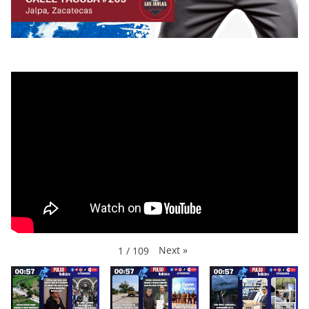
Next
»
1
/
109