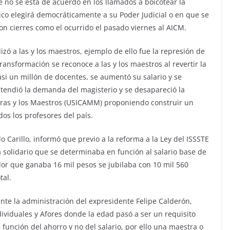
ue no se está de acuerdo en los llamados a boicotear la
ico elegirá democráticamente a su Poder Judicial o en que se
on cierres como el ocurrido el pasado viernes al AICM.
zó a las y los maestros, ejemplo de ello fue la represión de
ansformación se reconoce a las y los maestros al revertir la
asi un millón de docentes, se aumentó su salario y se
tendió la demanda del magisterio y se desapareció la
tras y los Maestros (USICAMM) proponiendo construir un
os los profesores del país.
o Carillo, informó que previo a la reforma a la Ley del ISSSTE
a solidario que se determinaba en función al salario base de
ador que ganaba 16 mil pesos se jubilaba con 10 mil 560
tal.
ante la administración del expresidente Felipe Calderón,
ividuales y Afores donde la edad pasó a ser un requisito
función del ahorro y no del salario, por ello una maestra o