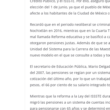
Crédito Público, y el ISSSTE. Por ello, aseguró q
elección del 1 de junio, ya que el pueblo de Méx
afecte a los habitantes de la Ciudad de México c
Recordó que en el periodo neoliberal se criminali
Nochixtlán en 2016, mientras que en la Cuarta Tr
mal llamada Reforma educativa y se basificó a c
otorgaron pensiones justas. Además de que se a
Unidad del Sistema para la Carrera de las Maes
nuevo modelo en el que se consulte a todas y tod
El secretario de Educación Pública, Mario Delgad
del 2007, las pensiones se regían por un sistem
cotización del último año, por lo que un trabaj
pesos, el 66 por ciento de su salario integrado to
Mientras que la reforma a la Ley del ISSSTE dur
migró las pensiones a un sistema de cuentas ind
para pensionarse con 65 años y se determinó en 