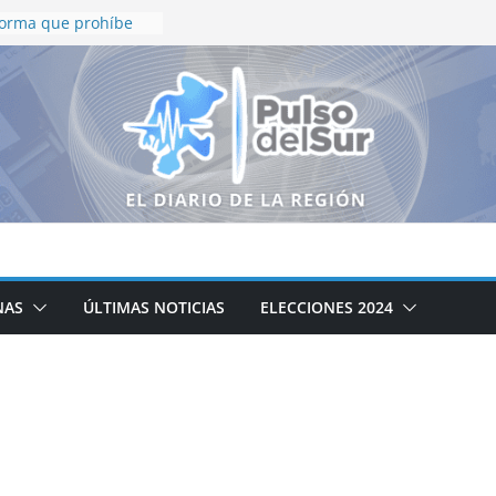
orma que prohíbe
 con IA para
gida a la niñez y
nador David
ornada Nacional de
 2026; siembran más
les en Zacatecas
LLAMA A LA UNIDAD Y
S CON CLAUDIA
iva para tipificar el
fantil e imponer pena
NAS
ÚLTIMAS NOTICIAS
ELECCIONES 2024
os de prisión
r la suplantación de
 delito autónomo,
enal Federal