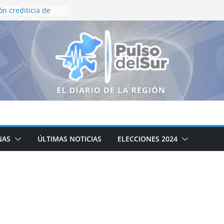
ón crediticia de
 y HR Ratings
eza en finanzas
rno de Zacatecas
queda Generalizada
resnillo
ierno de Zacatecas
iclaje integral de
o institucional en
inflación de 3.12%
a presidenta
NAS
ÚLTIMAS NOTICIAS
ELECCIONES 2024
amente al
e ayudar a
xismo