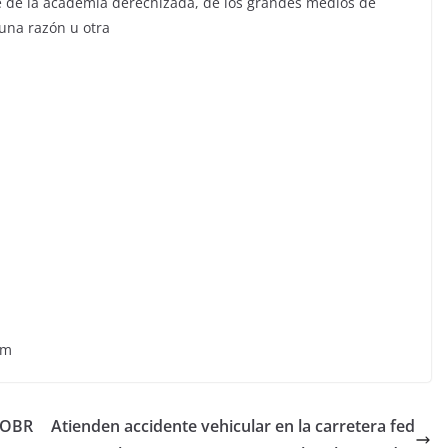
e de la academia derechizada, de los grandes medios de
una razón u otra
om
 OBR
Atienden accidente vehicular en la carretera fed