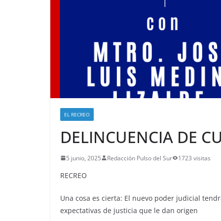
EL RECREO
DELINCUENCIA DE C
5 junio, 2025
Redacción Pulso del Sur
1723 visitas
RECREO
Una cosa es cierta: El nuevo poder judicial tendr
expectativas de justicia que le dan origen