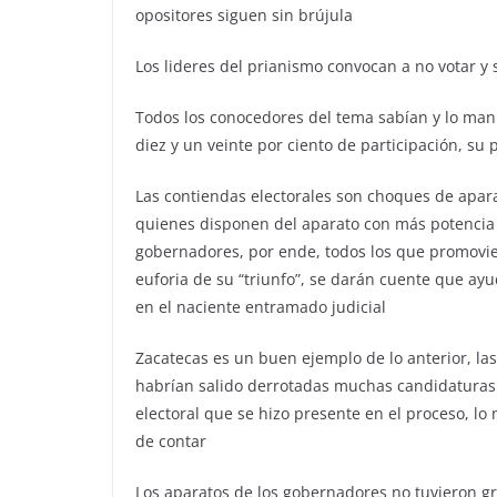
opositores siguen sin brújula
Los lideres del prianismo convocan a no votar y
Todos los conocedores del tema sabían y lo manif
diez y un veinte por ciento de participación, su
Las contiendas electorales son choques de aparat
quienes disponen del aparato con más potencia y
gobernadores, por ende, todos los que promovie
euforia de su “triunfo”, se darán cuente que ay
en el naciente entramado judicial
Zacatecas es un buen ejemplo de lo anterior, la
habrían salido derrotadas muchas candidaturas ofi
electoral que se hizo presente en el proceso, l
de contar
Los aparatos de los gobernadores no tuvieron gr