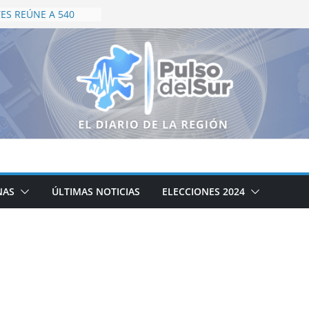
ES REÚNE A 540
 EN CAMPEONATO
NTERNACIONAL
E, INSPIRA Y
 COPA NARANJA
S CAMPEONES EN
DE LA PALMA
RO PARA TARJETA
ASCALIENTES;
PAGARÁN 50% EN
ÚBLICO
BE SER UNO DE LOS
INOS TURÍSTICOS
NAS
ÚLTIMAS NOTICIAS
ELECCIONES 2024
ISES MEJÍA HARO
APACITACIÓN DE
STICOS EN
TES