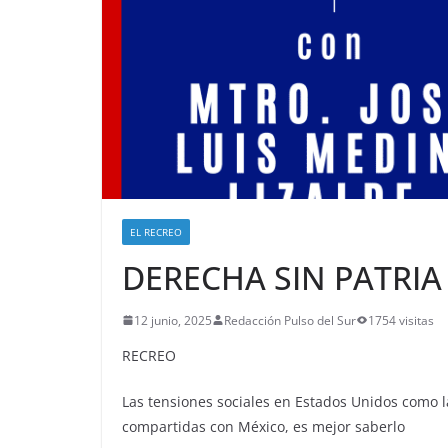
EL RECREO
DERECHA SIN PATRIA
12 junio, 2025
Redacción Pulso del Sur
1754 visitas
RECREO
Las tensiones sociales en Estados Unidos como l
compartidas con México, es mejor saberlo