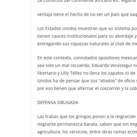
28 conflictos del continente africano etc. Alguna
ventaja tiene el hecho de no ser un país que sa
Los Estados Unidos muestran que su sistema polít
tienen cauces institucionales para su abordaje y
entregando sus riquezas naturales al club de me
En este contexto, connotados opositores mexican
sea solo un mal recuerdo, Eduardo Verástegui no
libertario y Lilly Téllez no llena los zapatos ni
Unidos ha de pensar que sus “aliados” de oficio
por eso tienen que alternar el coscorrón y la so
DEFENSA OBLIGADA
Las trabas que los gringos ponen a la migración
migrante permanezca barata, saben que sin migra
agricultura, los servicios, entre otras ramas ec