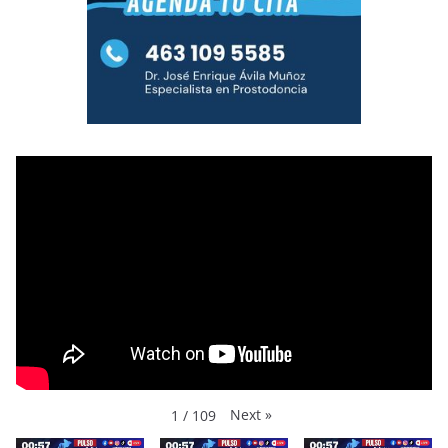
Next
»
1
/
109