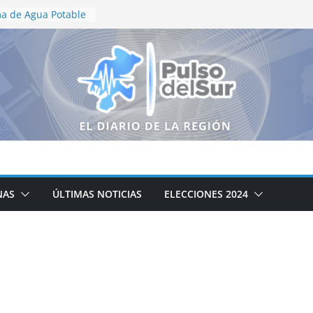
a de Agua Potable
s de
 atención a la red
jos de
 la calle Adolfo
n Tabasco
ncia
 de relaciones
tre México y Perú
conquista oro para
uegos
s y del Caribe
NAS
ÚLTIMAS NOTICIAS
ELECCIONES 2024
de verano “Manitas
Centro de Justicia
s