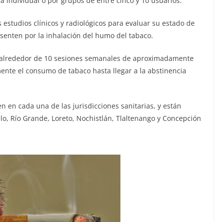
a individual o por grupos de entre cinco y 10 usuarios.
s estudios clínicos y radiológicos para evaluar su estado de
esenten por la inhalación del humo del tabaco.
r alrededor de 10 sesiones semanales de aproximadamente
ente el consumo de tabaco hasta llegar a la abstinencia
 en cada una de las jurisdicciones sanitarias, y están
lo, Río Grande, Loreto, Nochistlán, Tlaltenango y Concepción