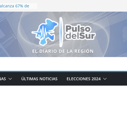
 alcanza 67% de
ero el lirio
ran parte del
Vero Díaz destaca
ienestar
LAS BARRERAS
ÁS LO NECESITAN!
ARÍA ROMO
ORALES PARA
ILIDAD DIGNA EN
ucativa que la
NAS
ÚLTIMAS NOTICIAS
ELECCIONES 2024
icial no puede
PA SANEAMIENTO
LA; ACCIONES
YECTO DEL