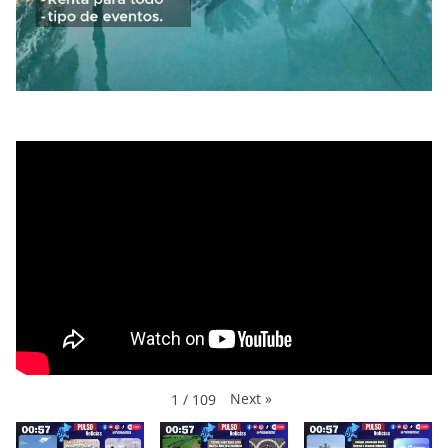
Next
»
1
/
109