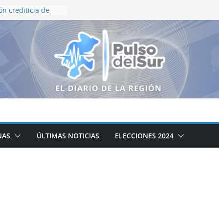
ón crediticia de
 y HR Ratings
eza en finanzas
rno de Zacatecas
queda Generalizada
resnillo
ierno de Zacatecas
iclaje integral de
o institucional en
inflación de 3.12%
a presidenta
NAS
ÚLTIMAS NOTICIAS
ELECCIONES 2024
amente al
e ayudar a
xismo