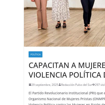
POLÍTICA
CAPACITAN A MUJERE
VIOLENCIA POLÍTICA
29 septiembre, 2025
Redacción Pulso del Sur
297 visi
El Partido Revolucionario Institucional (PRI) que
Organismo Nacional de Mujeres Priistas (ONMPRI)
Violencia Política contra las Mujeres en Razón d