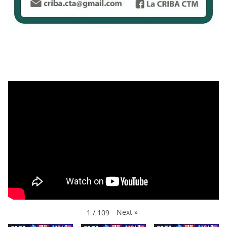
Next
»
1
/
109