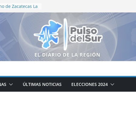
no de Zacatecas La
tración
e Motociclismo
aniversario
as recorren el
neguillas en
lización en vida
de Aguascalientes
edallas en
ional
oductores
álogo para
campo zacatecano
NAS
ÚLTIMAS NOTICIAS
ELECCIONES 2024
ación de la cocina
icipal DIF