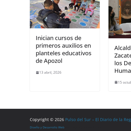
Inician cursos de
primeros auxilios en
Alcal
planteles educativos
Zacat
de Apozol
los D
Huma
13 abril, 2026
15 octu
Copyright © 2026
Pulso del Sur – El Diario de la Re
Diseño y Desarrollo Web
por LoQueQuierasYA.com