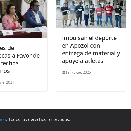
Impulsan el deporte
en Apozol con
des de
entrega de material y
ecas a Favor de
apoyo a atletas
erechos
nos
18 marzo, 2025
bre, 2021
gión
. Todos los derechos reservados.