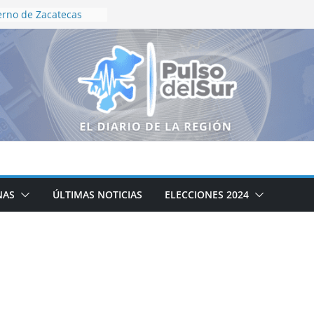
erno de Zacatecas
oceso de conformación
utomotriz
especialistas trazan
a para el campo
no de Zacatecas
búsqueda de personas
nitenciarios
rdinación en
 seguridad para Feria
esnillo
ZA HACIA UN
NAS
ÚLTIMAS NOTICIAS
ELECCIONES 2024
O DE SALUD: ULISES