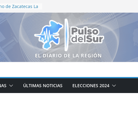
no de Zacatecas La
tración
e Motociclismo
aniversario
as recorren el
neguillas en
lización en vida
de Aguascalientes
edallas en
ional
oductores
álogo para
campo zacatecano
NAS
ÚLTIMAS NOTICIAS
ELECCIONES 2024
ación de la cocina
icipal DIF