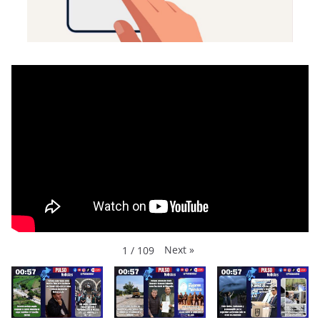
Next
»
1
/
109