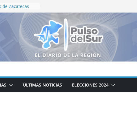
 de Zacatecas
so de conformación
otriz
ecialistas trazan
ara el campo
de Zacatecas
queda de personas
nciarios
nación en
uridad para Feria
illo
HACIA UN
NAS
ÚLTIMAS NOTICIAS
ELECCIONES 2024
E SALUD: ULISES