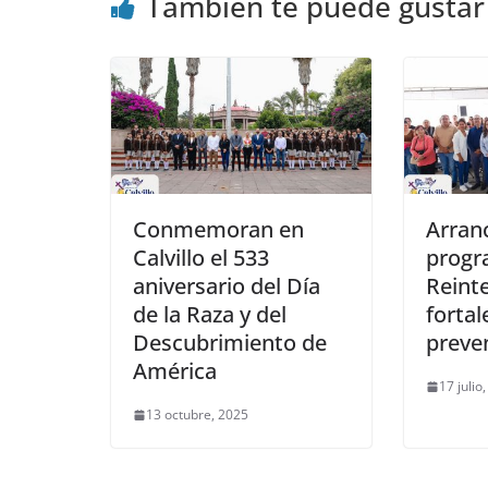
También te puede gustar
Conmemoran en
Arranc
Calvillo el 533
progr
aniversario del Día
Reint
de la Raza y del
fortal
Descubrimiento de
preve
América
17 julio
13 octubre, 2025