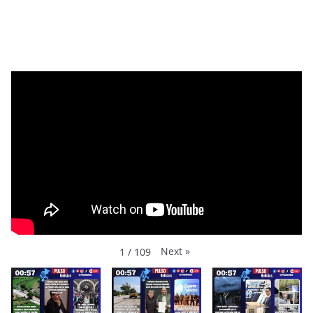
Next
»
1
/
109