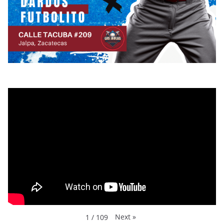
Next
»
1
/
109