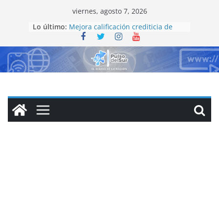
Saltar
viernes, agosto 7, 2026
al
Lo último:
Mejora calificación crediticia de
contenido
Zacatecas; Fitch y HR Ratings
reconocen fortaleza en finanzas
estatales
Emprende Gobierno de Zacatecas
Jornada de Búsqueda Generalizada
en colonias de Fresnillo
Implementa Gobierno de Zacatecas
estrategia de reciclaje integral de
PET con encuentro institucional en
PetStar
México registra inflación de 3.12%
en julio, destaca presidenta
Sheinbaum
Acudir periódicamente al
odontólogo puede ayudar a
detectar el bruxismo