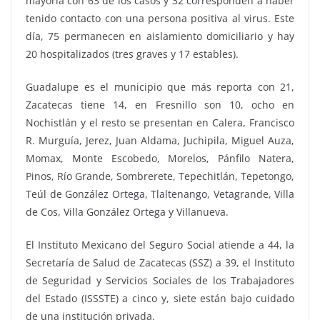
mayoría con 63 de los casos y 32 corresponden a haber
tenido contacto con una persona positiva al virus. Este
día, 75 permanecen en aislamiento domiciliario y hay
20 hospitalizados (tres graves y 17 estables).
Guadalupe es el municipio que más reporta con 21,
Zacatecas tiene 14, en Fresnillo son 10, ocho en
Nochistlán y el resto se presentan en Calera, Francisco
R. Murguía, Jerez, Juan Aldama, Juchipila, Miguel Auza,
Momax, Monte Escobedo, Morelos, Pánfilo Natera,
Pinos, Río Grande, Sombrerete, Tepechitlán, Tepetongo,
Teúl de González Ortega, Tlaltenango, Vetagrande, Villa
de Cos, Villa González Ortega y Villanueva.
El Instituto Mexicano del Seguro Social atiende a 44, la
Secretaría de Salud de Zacatecas (SSZ) a 39, el Instituto
de Seguridad y Servicios Sociales de los Trabajadores
del Estado (ISSSTE) a cinco y, siete están bajo cuidado
de una institución privada.