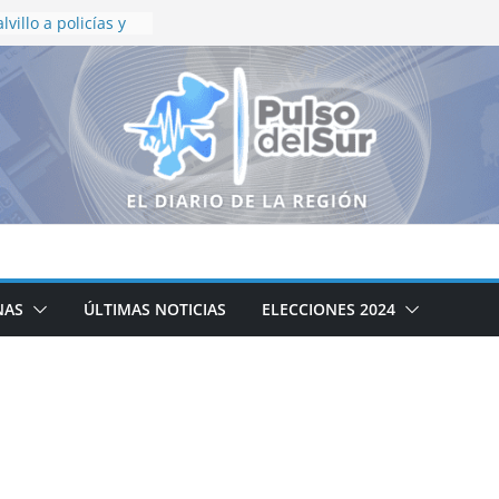
villo a policías y
ilante Ciudadano
ño
imentarios y vales
e Calvillo
ía de Zacatecas en
ional de drogas y
bjetos del delito
ción preventiva en
o para reforzar
al
 de vialidad y
 comunidades de
NAS
ÚLTIMAS NOTICIAS
ELECCIONES 2024