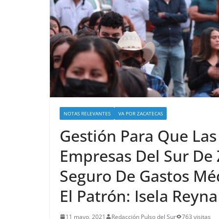
NOTAS RELEVANTES
VA POR ZACATECAS
Gestión Para Que Las
Empresas Del Sur De
Seguro De Gastos Méd
El Patrón: Isela Reyna
11 mayo, 2021
Redacción Pulso del Sur
763 visitas