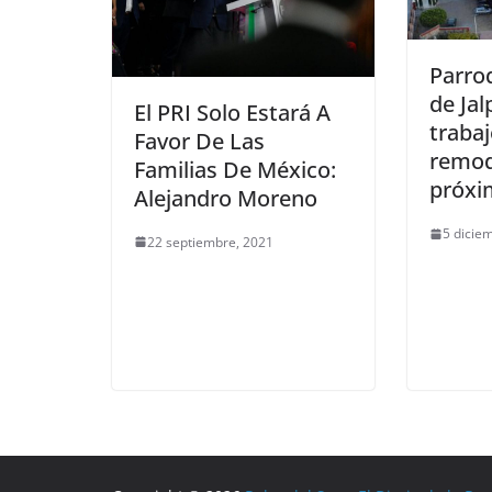
Parro
de Jal
El PRI Solo Estará A
traba
Favor De Las
remod
Familias De México:
próxi
Alejandro Moreno
5 dicie
22 septiembre, 2021