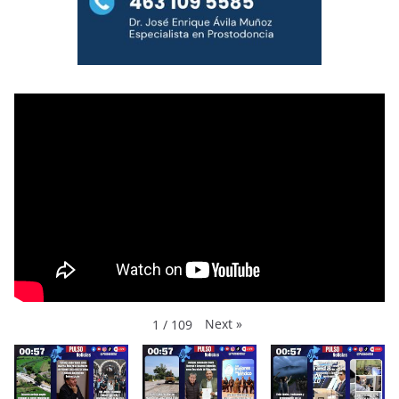
Next
»
1
/
109