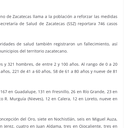
rno de Zacatecas llama a la población a reforzar las medidas
ecretaría de Salud de Zacatecas (SSZ) reportara 746 casos
oridades de salud también registraron un fallecimiento, así
nicipios del territorio zacatecano.
s y 321 hombres, de entre 2 y 100 años. Al rango de 0 a 20
años, 221 de 41 a 60 años, 58 de 61 a 80 años y nueve de 81
 167 en Guadalupe, 131 en Fresnillo, 26 en Río Grande, 23 en
co R. Murguía (Nieves), 12 en Calera, 12 en Loreto, nueve en
oncepción del Oro, siete en Nochistlán, seis en Miguel Auza,
en Jerez, cuatro en Juan Aldama, tres en Ojocaliente, tres en