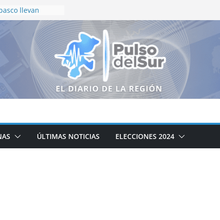
basco llevan
vivencia a niñas y
 verano
 alcanza 67% de
ero el lirio
ran parte del
AL ESTABLECERÁ
S DE OPERACIÓN:
ELAS, OTRO EN EL
S EN CALVILLO
rdenes de
uatro municipios
NAS
ÚLTIMAS NOTICIAS
ELECCIONES 2024
 coordinación entre
a fortalecer la