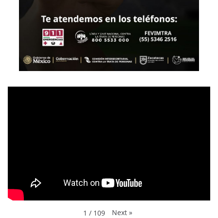
Next
»
1
/
109