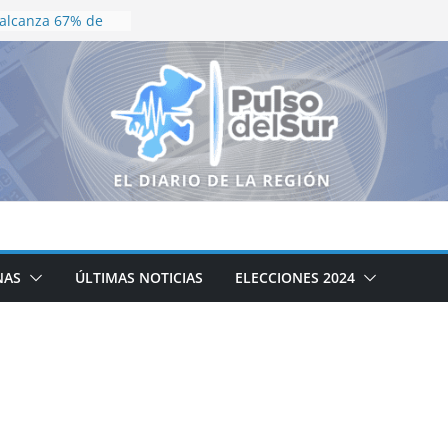
 alcanza 67% de
ero el lirio
ran parte del
Vero Díaz destaca
ienestar
LAS BARRERAS
ÁS LO NECESITAN!
ARÍA ROMO
ORALES PARA
ILIDAD DIGNA EN
ucativa que la
NAS
ÚLTIMAS NOTICIAS
ELECCIONES 2024
icial no puede
PA SANEAMIENTO
LA; ACCIONES
YECTO DEL