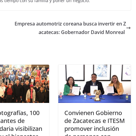
ás tiempo con su familia y poner un negocio.
Empresa automotriz coreana busca invertir en Z
acatecas: Gobernador David Monreal
tografías, 100
Convienen Gobierno
iantes de
de Zacatecas e ITESM
aria visibilizan
promover inclusión