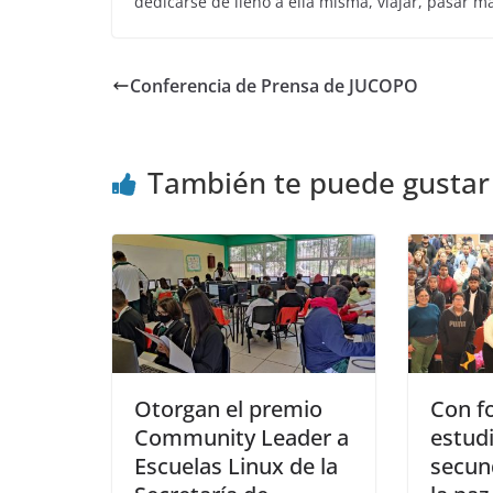
dedicarse de lleno a ella misma, viajar, pasar m
Conferencia de Prensa de JUCOPO
También te puede gustar
Otorgan el premio
Con fo
Community Leader a
estud
Escuelas Linux de la
secund