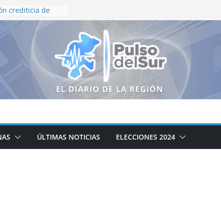
ón crediticia de
 y HR Ratings
eza en finanzas
rno de Zacatecas
queda Generalizada
resnillo
ierno de Zacatecas
iclaje integral de
o institucional en
inflación de 3.12%
a presidenta
NAS
ÚLTIMAS NOTICIAS
ELECCIONES 2024
amente al
e ayudar a
xismo