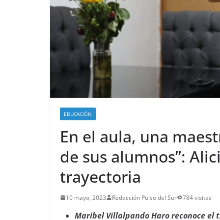
EDUCACIÓN
En el aula, una maest
de sus alumnos”: Alic
trayectoria
10 mayo, 2023
Redacción Pulso del Sur
784 visitas
Maribel Villalpando Haro reconoce el 