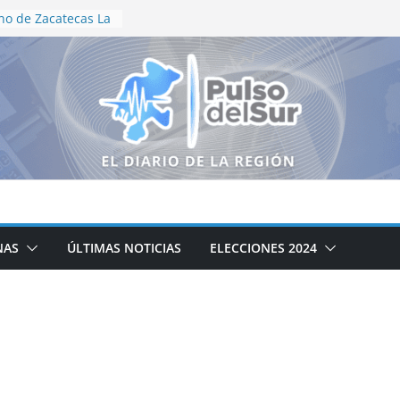
no de Zacatecas La
tración
e Motociclismo
aniversario
as recorren el
neguillas en
lización en vida
de Aguascalientes
edallas en
ional
oductores
álogo para
campo zacatecano
NAS
ÚLTIMAS NOTICIAS
ELECCIONES 2024
ación de la cocina
icipal DIF