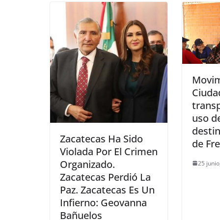
Movim
Ciudad
transp
uso d
destin
Zacatecas Ha Sido
de Fre
Violada Por El Crimen
Organizado.
25 junio
Zacatecas Perdió La
Paz. Zacatecas Es Un
Infierno: Geovanna
Bañuelos