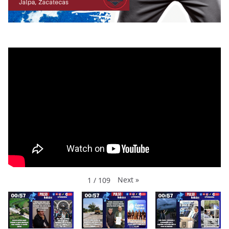
Next
»
1
/
109