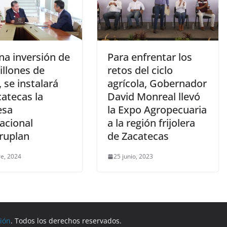
na inversión de
Para enfrentar los
illones de
retos del ciclo
 se instalará
agrícola, Gobernador
atecas la
David Monreal llevó
esa
la Expo Agropecuaria
acional
a la región frijolera
ruplan
de Zacatecas
re, 2024
25 junio, 2023
gión
. Todos los derechos reservados.