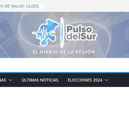
ZA HACIA UN
O DE SALUD: ULISES
erno de Zacatecas
oceso de conformación
utomotriz
especialistas trazan
a para el campo
no de Zacatecas
búsqueda de personas
nitenciarios
rdinación en
NAS
ÚLTIMAS NOTICIAS
ELECCIONES 2024
 seguridad para Feria
esnillo