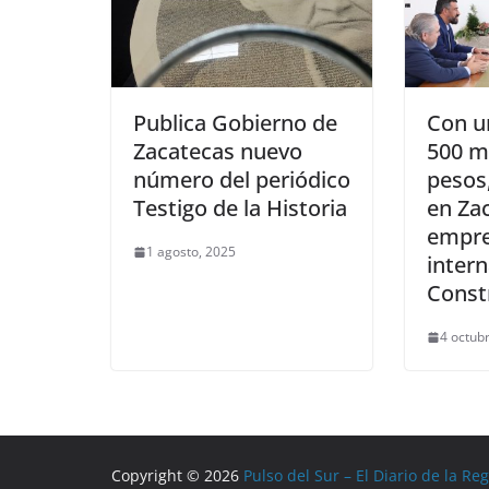
Publica Gobierno de
Con u
Zacatecas nuevo
500 m
número del periódico
pesos,
Testigo de la Historia
en Zac
empr
1 agosto, 2025
intern
Const
4 octub
Copyright © 2026
Pulso del Sur – El Diario de la Re