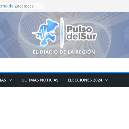
erno de Zacatecas
oceso de conformación
utomotriz
rano es importante
rmedades diarreicas
no de Zacatecas
búsqueda de personas
nitenciarios
rdinación en
 seguridad para Feria
esnillo
ZA HACIA UN
O DE SALUD: ULISES
NAS
ÚLTIMAS NOTICIAS
ELECCIONES 2024