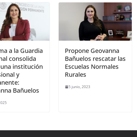
ma a la Guardia
Propone Geovanna
nal consolida
Bañuelos rescatar las
una institución
Escuelas Normales
ional y
Rurales
nente:
5 junio, 2023
nna Bañuelos
 2025